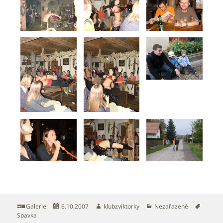
Formát:
Publikováno:
Autor:
Rubriky:
Štítky:
Galerie
6.10.2007
klubzviktorky
Nezařazené
Spavka