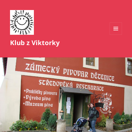
MENU
Klub z Viktorky
A
WIDGETY