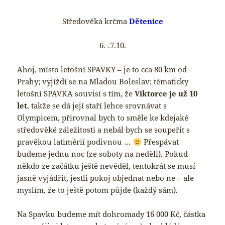
Středověká krčma
Dětenice
6.-.7.10.
Ahoj, místo letošní SPAVKY – je to cca 80 km od
Prahy; vyjíždí se na Mladou Boleslav; tématicky
letošní SPAVKA souvisí s tím, že
Viktorce je už 10
let
, takže se dá její staří lehce srovnávat s
Olympicem, přirovnal bych to směle ke kdejaké
středověké záležitosti a nebál bych se soupeřit s
pravěkou latimérií podivnou …
Přespávat
budeme jednu noc (ze soboty na neděli). Pokud
někdo ze začátku ještě nevěděl, tentokrát se musí
jasně vyjádřit, jestli pokoj objednat nebo ne – ale
myslím, že to ještě potom půjde (každý sám).
Na Spavku budeme mít dohromady 16 000 Kč, částka