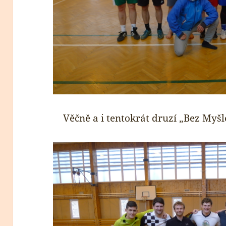
Věčně a i tentokrát druzí „Bez Myšl