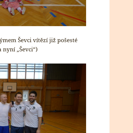
ýmem Ševci vítězí již pošesté
a nyní „Ševci“)