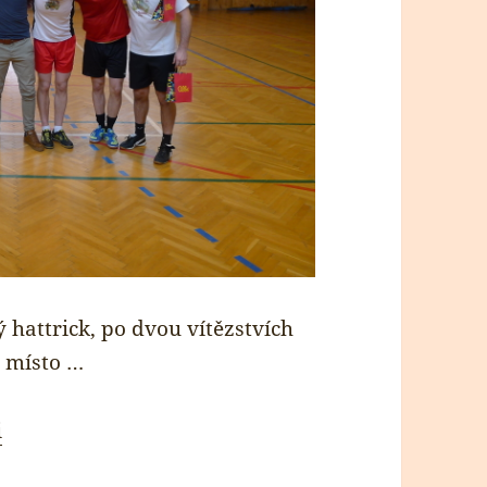
hattrick, po dvou vítězstvích
í místo …
i