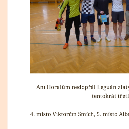
Ani Horalům nedopřál Leguán zlatý 
tentokrát třet
4. místo
Viktorčin Smích
, 5. místo
Alb