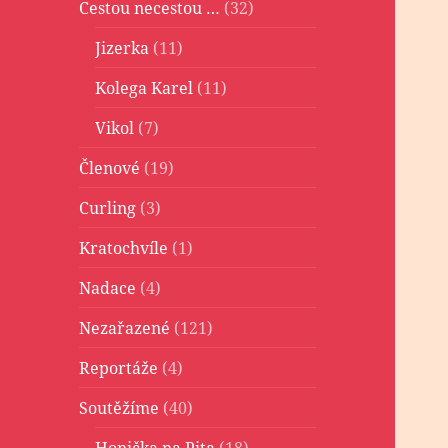
Cestou necestou …
(32)
Jizerka
(11)
Kolega Karel
(11)
Vikol
(7)
Členové
(19)
Curling
(3)
Kratochvíle
(1)
Nadace
(4)
Nezařazené
(121)
Reportáže
(4)
Soutěžíme
(40)
Honička na Pita
(18)