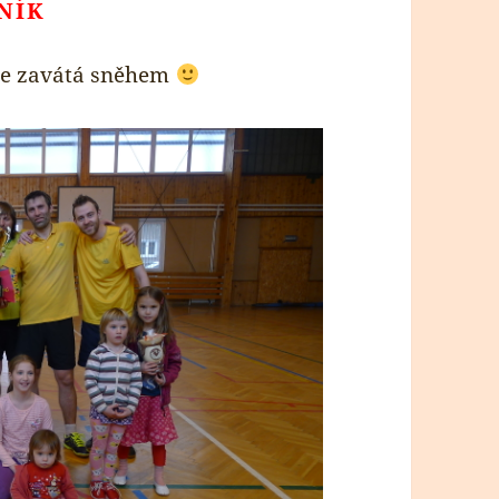
ČNÍK
hce zavátá sněhem