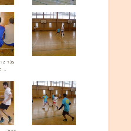
 z nás
e …
 … je to