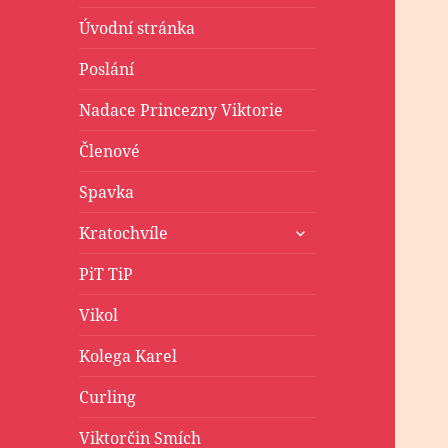
Úvodní stránka
Poslání
Nadace Princezny Viktorie
Členové
Spavka
zobrazit
Kratochvíle
podřazené
položky
PiT TiP
Vikol
Kolega Karel
Curling
Viktorčin Smích