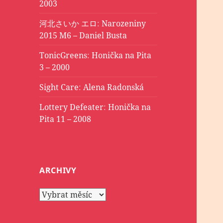
2003
河北さいか エロ
:
Narozeniny
2015 M6 – Daniel Busta
TonicGreens
:
Honička na Pita
3 – 2000
Sight Care
:
Alena Radonská
Lottery Defeater
:
Honička na
Pita 11 – 2008
ARCHIVY
Archivy