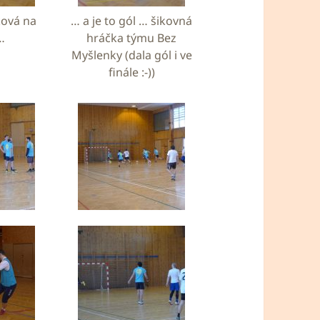
ková na
… a je to gól … šikovná
…
hráčka týmu Bez
Myšlenky (dala gól i ve
finále :-))