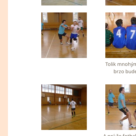
Tolik mnohým
brzo bud
A prý že fotbal