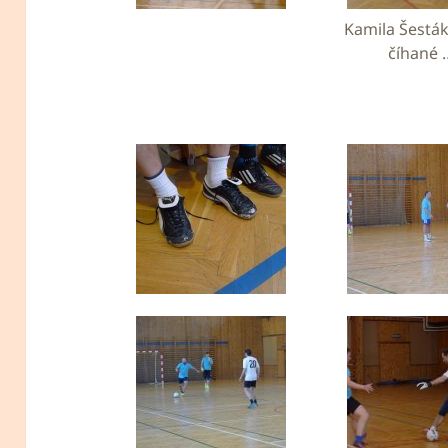
Kamila Šestá
číhané 